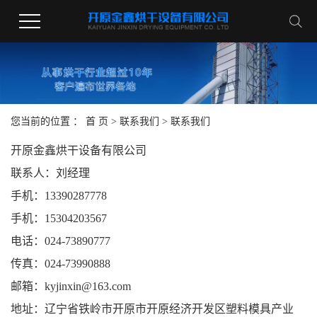
您当前的位置 ：
首 页
>
联系我们
>
联系我们
开原金鑫烘干设备有限公司
联系人：刘经理
手机：13390287778
手机：15304203567
电话：024-73890777
传真：024-73990888
邮箱：kyjinxin@163.com
地址：辽宁省铁岭市开原市开原经济开发区塑料模具产业