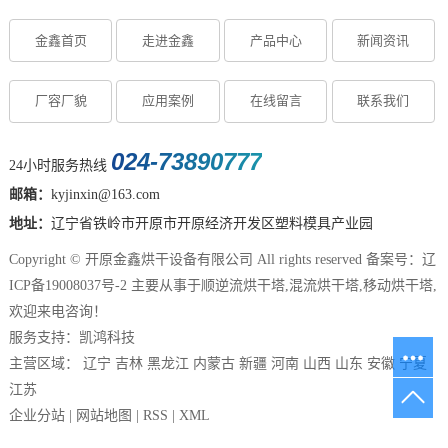
金鑫首页
走进金鑫
产品中心
新闻资讯
厂容厂貌
应用案例
在线留言
联系我们
024-73890777
24小时服务热线
邮箱：
kyjinxin@163.com
地址：
辽宁省铁岭市开原市开原经济开发区塑料模具产业园
Copyright © 开原金鑫烘干设备有限公司 All rights reserved 备案号：
辽
ICP备19008037号-2
主要从事于
顺逆流烘干塔
,
混流烘干塔
,
移动烘干塔
,
欢迎来电咨询！
服务支持：
凯鸿科技
主营区域：
辽宁
吉林
黑龙江
内蒙古
新疆
河南
山西
山东
安徽
宁夏
江苏
企业分站
|
网站地图
|
RSS
|
XML